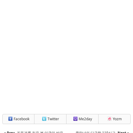
Facebook
Twitter
Me2day
Yozm
« Prev
진돗개를 처음 본 미국인 반응
클랍녀의 다급한 119신고
Next »