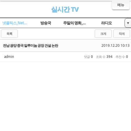
메뉴
실시간 TV
넷플릭스_Netflix
방송국
주말의 명화_옛날TV
라디오
▼
임시 게시판
목록
크게
작게
전남 광양 중국 알루미늄 공장 건설 논란
2019.12.20 10:13
admin
댓글
0
조회 수
394
추천 수
0