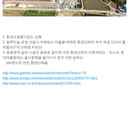
1. 환경오염평가없는 강행
2. 알루미늄 공장 건립시 피해입는 마을을 배제한 환경단체와 부지 제공 산단의 졸
속합의(7개 단체중 4개만)
3. 용광로와 같은 시설인 용해로 설치에 대한 환경단체의 이중적태도 - 포스코, 현
대제철등에는 결사항쟁을 벌이다가 중국 자본 앞에선
yes맨으로 변한 환경단체들
http://www.gytimes.kr/news/articleView.html?idxno=78
http://www.donga.com/news/article/all/20181128/93075736/1
http://www.hani.co.kr/arti/area/honam/917935.html