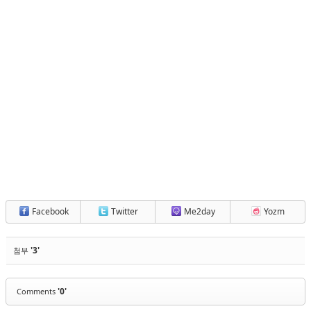
Facebook
Twitter
Me2day
Yozm
'3'
첨부
'0'
Comments