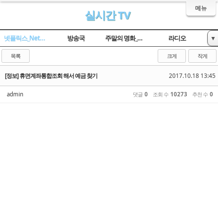
메뉴
실시간 TV
넷플릭스_Netflix
방송국
주말의 명화_옛날TV
라디오
▼
임시 게시판
목록
크게
작게
[정보] 휴면계좌통합조회 해서 예금 찾기
2017.10.18 13:45
admin
댓글
0
조회 수
10273
추천 수
0