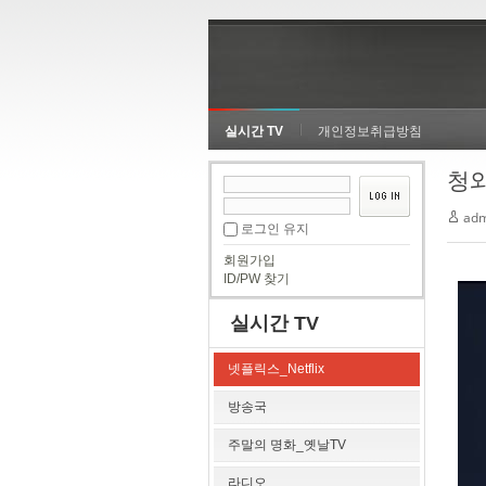
실시간 TV
개인정보취급방침
청와
adm
로그인 유지
회원가입
ID/PW 찾기
실시간 TV
넷플릭스_Netflix
방송국
주말의 명화_옛날TV
라디오