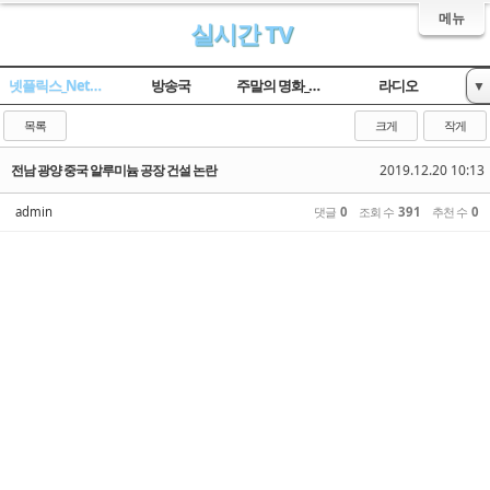
메뉴
실시간 TV
넷플릭스_Netflix
방송국
주말의 명화_옛날TV
라디오
▼
임시 게시판
목록
크게
작게
전남 광양 중국 알루미늄 공장 건설 논란
2019.12.20 10:13
admin
댓글
0
조회 수
391
추천 수
0