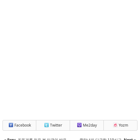
Facebook
Twitter
Me2day
Yozm
« Prev
진돗개를 처음 본 미국인 반응
클랍녀의 다급한 119신고
Next »