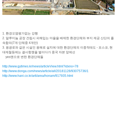
1. 환경오염평가없는 강행
2. 알루미늄 공장 건립시 피해입는 마을을 배제한 환경단체와 부지 제공 산단의 졸
속합의(7개 단체중 4개만)
3. 용광로와 같은 시설인 용해로 설치에 대한 환경단체의 이중적태도 - 포스코, 현
대제철등에는 결사항쟁을 벌이다가 중국 자본 앞에선
yes맨으로 변한 환경단체들
http://www.gytimes.kr/news/articleView.html?idxno=78
http://www.donga.com/news/article/all/20181128/93075736/1
http://www.hani.co.kr/arti/area/honam/917935.html