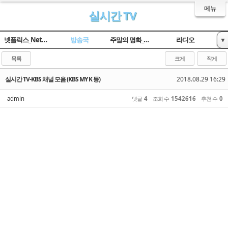
메뉴
실시간 TV
넷플릭스_Netflix
방송국
주말의 명화_옛날TV
라디오
▼
임시 게시판
목록
크게
작게
실시간 TV-KBS 채널 모음 (KBS MY K 등)
2018.08.29 16:29
admin
댓글
4
조회 수
1542616
추천 수
0