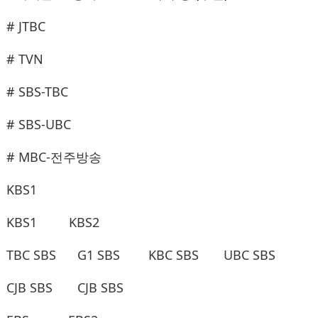
# JTBC
# TVN
# SBS-TBC
# SBS-UBC
# MBC-전주방송
KBS1
KBS1
KBS2
TBC SBS
G1 SBS
KBC SBS
UBC SBS
CJB SBS
CJB SBS