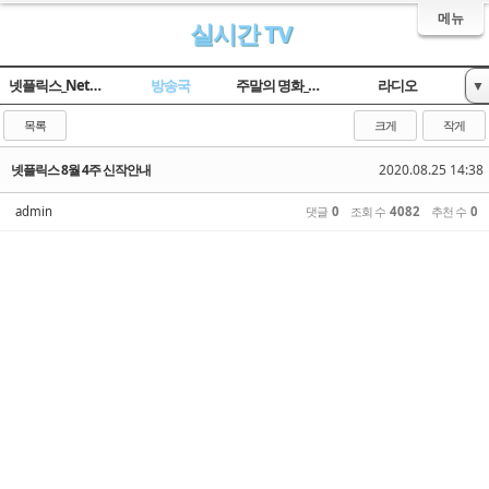
메뉴
실시간 TV
넷플릭스_Netflix
방송국
주말의 명화_옛날TV
라디오
▼
임시 게시판
목록
크게
작게
넷플릭스 8월 4주 신작안내
2020.08.25 14:38
admin
댓글
0
조회 수
4082
추천 수
0