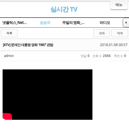
메뉴
실시간 TV
넷플릭스_Netflix
방송국
주말의 명화_옛날TV
라디오
▼
임시 게시판
목록
크게
작게
[KTV] 문재인 대통령 영화 '1987' 관람
2018.01.08 00:57
admin
댓글
0
조회 수
2886
추천 수
0