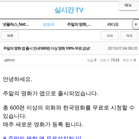
메뉴
실시간 TV
넷플릭스_Netflix
방송국
주말의 명화_옛날TV
라디오
▼
임시 게시판
목록
크게
작게
주말의 명화 앱 출시 안내! 600편 이상 영화 100% 무료 감상!
2019.07.04 08:20
admin
댓글
0
조회 수
7528
추천 수
0
안녕하세요.
주말의 명화가 앱으로 출시되었습니다.
총 600편 이상의 외화와 한국영화를 무료로 시청할 수
있습니다.
매주 새로운 영화가 등록 됩니다.
# 주말의 명화 앱 무료설치하기!